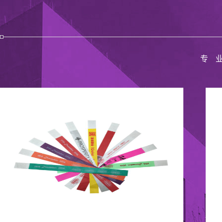
专
公司展会
生