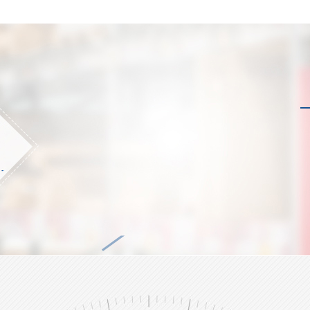
儿童复合可书写腕带GJ-8020C