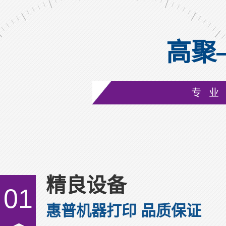
高聚
成人复合可书写腕带GJ-8020A
专业
精良设备
01
惠普机器打印 品质保证