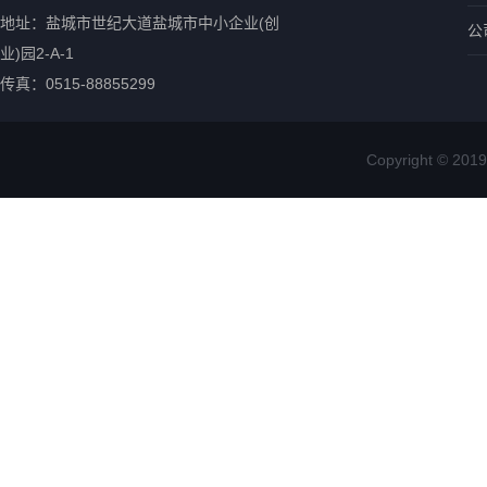
地址：盐城市世纪大道盐城市中小企业(创
公
业)园2-A-1
传真：0515-88855299
Copyright ©