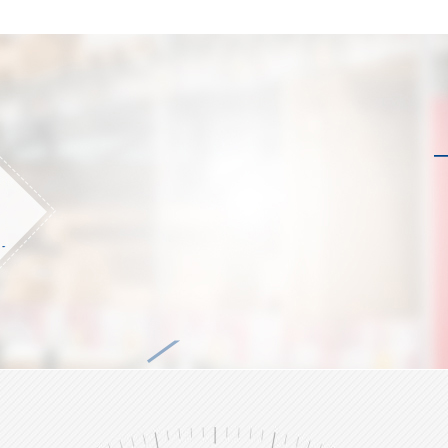
儿童复合可书写腕带GJ-8020C