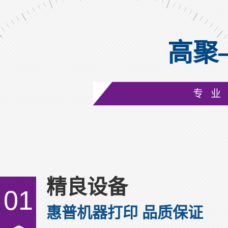
高聚
成人复合可书写腕带GJ-8020A
专业
精良设备
01
惠普机器打印 品质保证