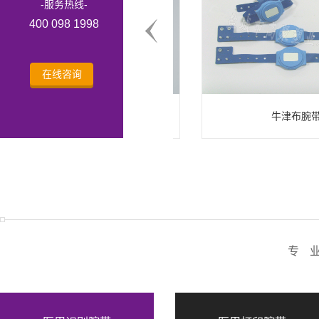
-服务热线-
400 098 1998
在线咨询
儿童热敏打印腕带GJ-7010S
牛津布腕带
专