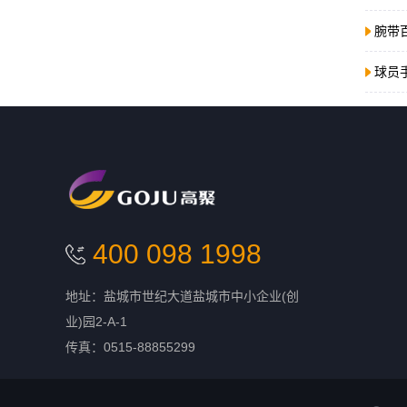
腕带
球员
400 098 1998
地址：盐城市世纪大道盐城市中小企业(创
业)园2-A-1
传真：0515-88855299