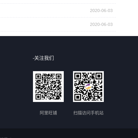
2020-06-03
2020-06-03
-关注我们
阿里旺铺
扫描访问手机站