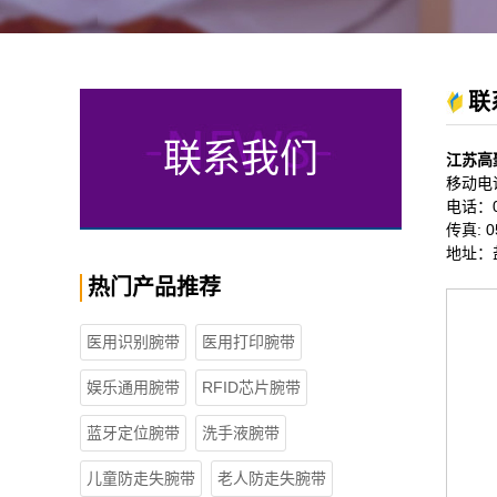
联
联系我们
江苏高
移动电话
电话：05
传真: 0
地址：
热门产品推荐
医用识别腕带
医用打印腕带
娱乐通用腕带
RFID芯片腕带
蓝牙定位腕带
洗手液腕带
儿童防走失腕带
老人防走失腕带