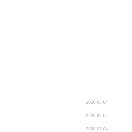
2020-08-04
2020-06-04
2020-06-04