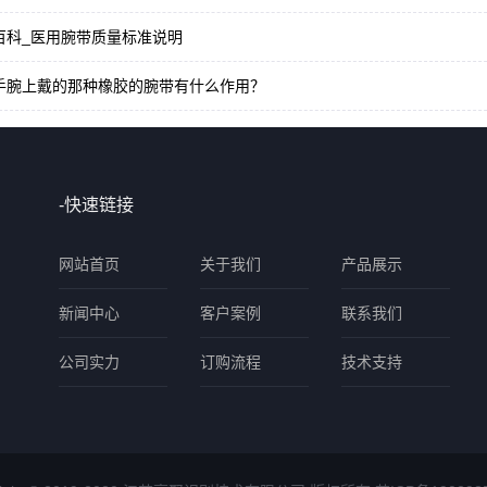
百科_医用腕带质量标准说明
手腕上戴的那种橡胶的腕带有什么作用？
-快速链接
网站首页
关于我们
产品展示
新闻中心
客户案例
联系我们
公司实力
订购流程
技术支持