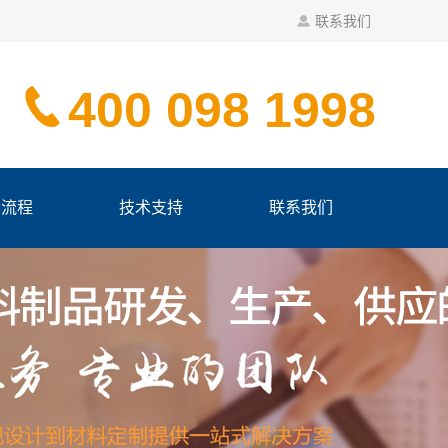
联系我们
400 098 1998
购流程
技术支持
联系我们