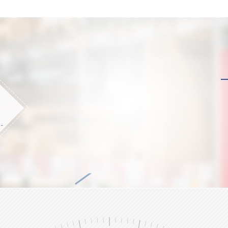
儿童复合可书写腕带GJ-8020C