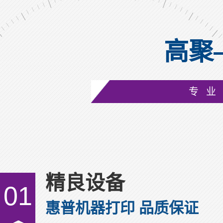
高聚
成人复合可书写腕带GJ-8020A
专业
精良设备
01
惠普机器打印 品质保证